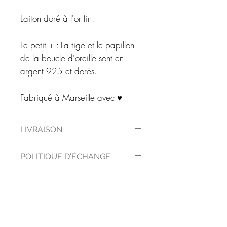
Laiton doré à l'or fin.
Le petit + : La tige et le papillon
de la boucle d'oreille sont en
argent 925 et dorés.
Fabriqué à Marseille avec ♥
LIVRAISON
Vos bijoux sont livrés dans un bel
POLITIQUE D'ÉCHANGE
écrin blanc.
Le colis est préparé et livré dans un
Vous préférez finalement un autre
ENTRETIEN
délai de 5 jours ouvrés.
bijoux. Vous avez un délai de
La livraison se fait en main propre
quinze jours pour nous renvoyer
Votre bijou a été réalisé à la main
contre signature.
BIENTÔT DE RETOUR
votre commande.
avec le plus grand soin dans mon