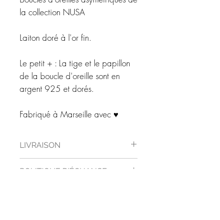
la collection NUSA
Laiton doré à l'or fin.
Le petit + : La tige et le papillon
de la boucle d'oreille sont en
argent 925 et dorés.
Fabriqué à Marseille avec ♥
LIVRAISON
Vos bijoux sont livrés dans un bel
POLITIQUE D'ÉCHANGE
écrin blanc.
Le colis est préparé et livré dans un
Vous préférez finalement un autre
ENTRETIEN
délai de 5 jours ouvrés.
bijoux. Vous avez un délai de
La livraison se fait en main propre
quinze jours pour nous renvoyer
Votre bijou a été réalisé à la main