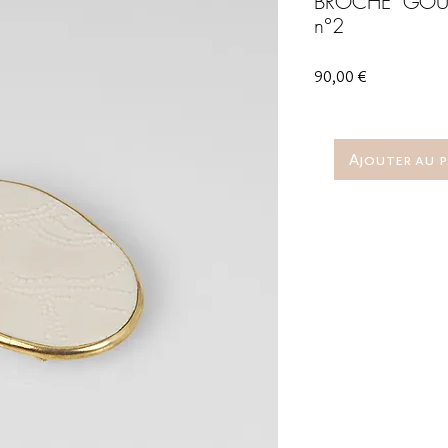
BROCHE "GOUTT
n°2
Prix
90,00 €
Ajouter au p