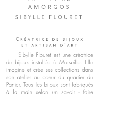
COLLECTION
AMORGOS
SIBYLLE FLOURET
Créatrice de bijoux
et artisan d'art
Sibylle Flouret est une créatrice
de bijoux installée à Marseille. Elle
imagine et crée ses collections dans
son atelier au coeur du quartier du
Panier.
Tous les bijoux sont fabriqués
à la main selon un savoir - faire
artisanal.
Ses voyages passés et
rêvés inspirent ses créations, qui
nous emmènent sur les rives de la
Méditerranée, dans les forêts
tropicales brésiliennes ou dans une
magnifique île des Cyclades.